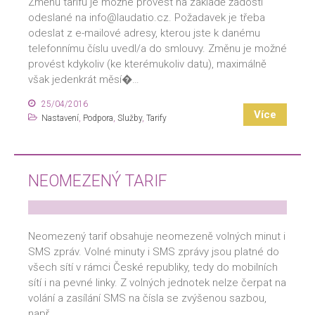
Změnu tarifu je možné provést na základě žádosti
odeslané na info@laudatio.cz. Požadavek je třeba
odeslat z e-mailové adresy, kterou jste k danému
telefonnímu číslu uvedl/a do smlouvy. Změnu je možné
provést kdykoliv (ke kterémukoliv datu), maximálně
však jedenkrát měsí�…
25/04/2016
Více
Nastavení
,
Podpora
,
Služby
,
Tarify
NEOMEZENÝ TARIF
Neomezený tarif obsahuje neomezeně volných minut i
SMS zpráv. Volné minuty i SMS zprávy jsou platné do
všech sítí v rámci České republiky, tedy do mobilních
sítí i na pevné linky. Z volných jednotek nelze čerpat na
volání a zasílání SMS na čísla se zvýšenou sazbou,
např.…