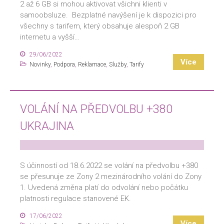
2 až 6 GB si mohou aktivovat všichni klienti v
samoobsluze. Bezplatné navýšení je k dispozici pro
všechny s tarifem, který obsahuje alespoň 2 GB
internetu a vyšší…
29/06/2022
Více
Novinky
,
Podpora
,
Reklamace
,
Služby
,
Tarify
VOLÁNÍ NA PŘEDVOLBU +380
UKRAJINA
S účinností od 18.6.2022 se volání na předvolbu +380
se přesunuje ze Zony 2 mezinárodního volání do Zony
1. Uvedená změna platí do odvolání nebo počátku
platnosti regulace stanovené EK.
17/06/2022
Více