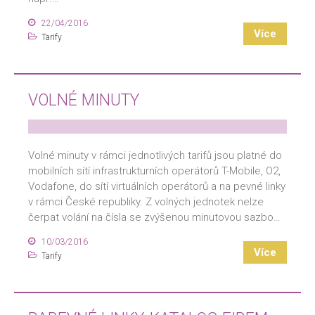
22/04/2016
Více
Tarify
VOLNÉ MINUTY
Volné minuty v rámci jednotlivých tarifů jsou platné do
mobilních sítí infrastrukturních operátorů T-Mobile, O2,
Vodafone, do sítí virtuálních operátorů a na pevné linky
v rámci České republiky. Z volných jednotek nelze
čerpat volání na čísla se zvýšenou minutovou sazbo…
10/03/2016
Více
Tarify