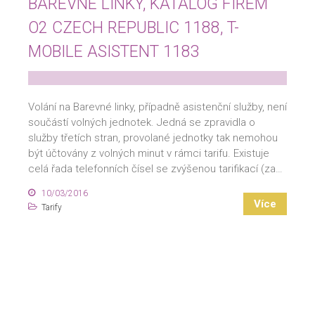
BAREVNÉ LINKY, KATALOG FIREM
O2 CZECH REPUBLIC 1188, T-
MOBILE ASISTENT 1183
Volání na Barevné linky, případně asistenční služby, není
součástí volných jednotek. Jedná se zpravidla o
služby třetích stran, provolané jednotky tak nemohou
být účtovány z volných minut v rámci tarifu. Existuje
celá řada telefonních čísel se zvýšenou tarifikací (za…
10/03/2016
Více
Tarify