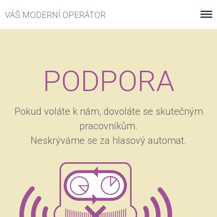
VÁŠ MODERNÍ OPERÁTOR
PODPORA
VOLÁNÍ
INTERNET
Pokud voláte k nám, dovoláte se skutečným
ESHOP
pracovníkům.
Neskrýváme se za hlasový automat.
PROČ S NÁMI
KONTAKT
KE STAŽENÍ
ZÁKAZNICKÉ CENTRUM