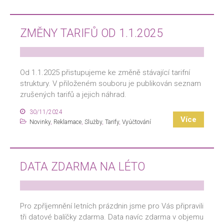
ZMĚNY TARIFŮ OD 1.1.2025
Od 1.1.2025 přistupujeme ke změně stávající tarifní
struktury. V přiloženém souboru je publikován seznam
zrušených tarifů a jejich náhrad.
30/11/2024
Více
Novinky
,
Reklamace
,
Služby
,
Tarify
,
Vyúčtování
DATA ZDARMA NA LÉTO
Pro zpříjemnění letních prázdnin jsme pro Vás připravili
tři datové balíčky zdarma. Data navíc zdarma v objemu