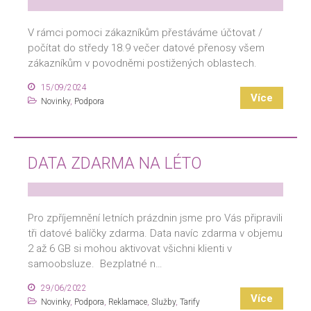
V rámci pomoci zákazníkům přestáváme účtovat /
počítat do středy 18.9 večer datové přenosy všem
zákazníkům v povodněmi postižených oblastech.
15/09/2024
Více
Novinky
,
Podpora
DATA ZDARMA NA LÉTO
Pro zpříjemnění letních prázdnin jsme pro Vás připravili
tři datové balíčky zdarma. Data navíc zdarma v objemu
2 až 6 GB si mohou aktivovat všichni klienti v
samoobsluze. Bezplatné n…
29/06/2022
Více
Novinky
,
Podpora
,
Reklamace
,
Služby
,
Tarify