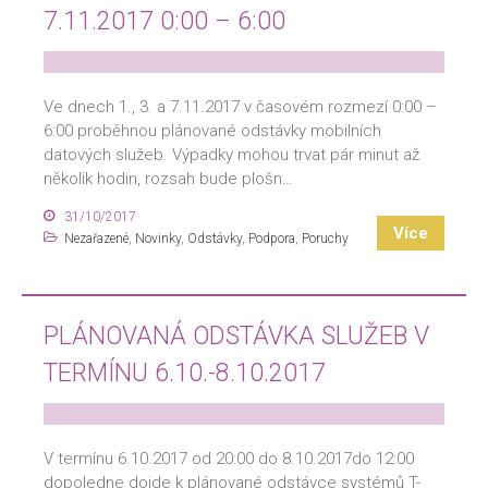
7.11.2017 0:00 – 6:00
Ve dnech 1., 3. a 7.11.2017 v časovém rozmezí 0:00 –
6:00 proběhnou plánované odstávky mobilních
datových služeb. Výpadky mohou trvat pár minut až
několik hodin, rozsah bude plošn…
31/10/2017
Více
Nezařazené
,
Novinky
,
Odstávky
,
Podpora
,
Poruchy
PLÁNOVANÁ ODSTÁVKA SLUŽEB V
TERMÍNU 6.10.-8.10.2017
V termínu 6.10.2017 od 20:00 do 8.10.2017do 12:00
dopoledne dojde k plánované odstávce systémů T-