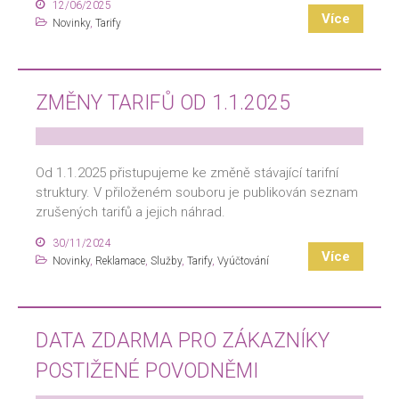
12/06/2025
Více
Novinky
,
Tarify
ZMĚNY TARIFŮ OD 1.1.2025
Od 1.1.2025 přistupujeme ke změně stávající tarifní
struktury. V přiloženém souboru je publikován seznam
zrušených tarifů a jejich náhrad.
30/11/2024
Více
Novinky
,
Reklamace
,
Služby
,
Tarify
,
Vyúčtování
DATA ZDARMA PRO ZÁKAZNÍKY
POSTIŽENÉ POVODNĚMI