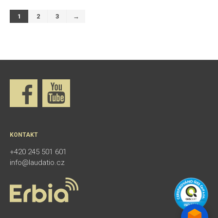
1
2
3
→
KONTAKT
+420 245 501 601
info@laudatio.cz