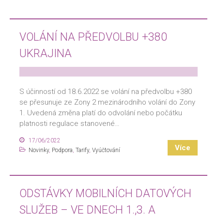
VOLÁNÍ NA PŘEDVOLBU +380
UKRAJINA
S účinností od 18.6.2022 se volání na předvolbu +380
se přesunuje ze Zony 2 mezinárodního volání do Zony
1. Uvedená změna platí do odvolání nebo počátku
platnosti regulace stanovené…
17/06/2022
Více
Novinky
,
Podpora
,
Tarify
,
Vyúčtování
ODSTÁVKY MOBILNÍCH DATOVÝCH
SLUŽEB – VE DNECH 1.,3. A