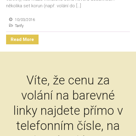
několika set korun (např. volání do […]
10/03/2016
Tarify
Read More
Víte, že cenu za
volání na barevné
linky najdete přímo v
telefonním čísle, na