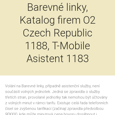
Barevné linky,
Katalog firem O2
Czech Republic
1188, T-Mobile
Asistent 1183
Volání na Barevné linky, případně asistenční služby, není
součástí volných jednotek. Jedná se zpravidla o služby
třetích stran, provolané jednotky tak nemohou být účtovány
z volných minut v rámci tarifu. Existuje celá řada telefonních
čísel se zvýšenou tarifikací (začínají zpravidla předvolbou
90XXX), kde může minutová cena hovoru dosáhnout i