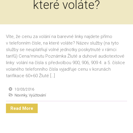
které voláte?
Víte, že cenu za volání na barevné linky najdete přímo
v telefonním čísle, na které voláte? Název služby (na tyto
služby se neuplatňují volné jednotky poskytnuté v rámci
tarifů) Cena/minutu Poznámka Žluté a duhové audiotextové
linky: volání na čísla s předvolbou 900, 906, 909 4. a 5. číslice
volaného telefonního čísla vyjadřuje cenu v korunách
tarifikace 60+60 Žluté […]
10/03/2016
Novinky
,
Vyúčtování
Read More