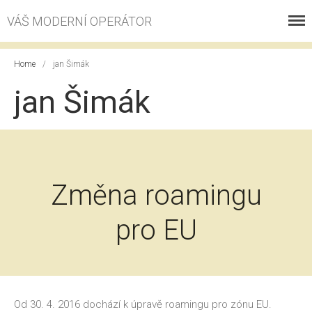
VÁŠ MODERNÍ OPERÁTOR
Home
/
jan Šimák
jan Šimák
VOLÁNÍ
INTERNET
ESHOP
Změna roamingu
PROČ S NÁMI
KONTAKT
pro EU
KE STAŽENÍ
ZÁKAZNICKÉ CENTRUM
Od 30. 4. 2016 dochází k úpravě roamingu pro zónu EU.