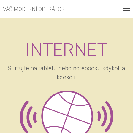
VÁŠ MODERNÍ OPERÁTOR
VOLÁNÍ
INTERNET
INTERNET
ESHOP
Surfujte na tabletu nebo notebooku kdykoli a
PROČ S NÁMI
kdekoli.
KONTAKT
KE STAŽENÍ
ZÁKAZNICKÉ CENTRUM