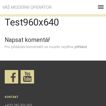
VÁŠ MODERNÍ OPERÁTOR
VOLÁNÍ
Test960x640
INTERNET
ESHOP
Napsat komentář
PROČ S NÁMI
Pro přidávání komentářů se musíte nejdříve
přihlásit
.
KONTAKT
KE STAŽENÍ
ZÁKAZNICKÉ CENTRUM
KONTAKT
+420 245 501 601