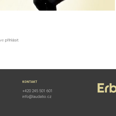
íve
přihlásit
.
KONTAKT
+420 245 501 601
info@laudatio.cz