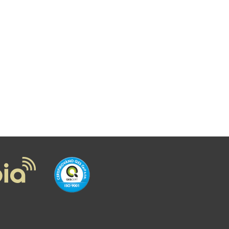
ODSTÁVKY
PORUCHY
PŘESTUP
REKLAMACE
ROAMING
SLUŽBY
VYÚČTOVÁNÍ