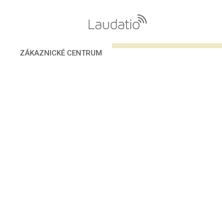
VOLÁNÍ
ZÁKAZNICKÉ CENTRUM
INTERNET
ESHOP
PROČ S NÁMI
KONTAKT
KE STAŽENÍ
ZÁKAZNICKÉ CENTRUM
VŠE
TARIFY