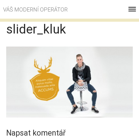
VÁŠ MODERNÍ OPERÁTOR
VOLÁNÍ
slider_kluk
INTERNET
ESHOP
PROČ S NÁMI
KONTAKT
KE STAŽENÍ
ZÁKAZNICKÉ CENTRUM
Napsat komentář