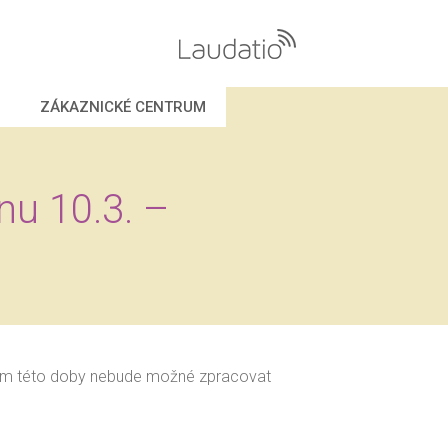
VOLÁNÍ
ZÁKAZNICKÉ CENTRUM
INTERNET
ESHOP
PROČ S NÁMI
nu 10.3. –
KONTAKT
KE STAŽENÍ
ZÁKAZNICKÉ CENTRUM
hem této doby nebude možné zpracovat
VŠE
TARIFY