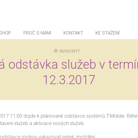
SHOP
PROČ S NÁMI
KONTAKT
KE STAŽENÍ
06/03/2017
 odstávka služeb v termí
12.3.2017
.2017 11:00 dojde k plánované odstávce systémů T-Mobile. Bě
vení služeb a aktivace nových služeb.
 odstávce mohou vykazovat mírné zpoždění.