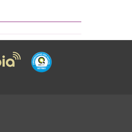
ODSTÁVKY
PORUCHY
PŘESTUP
REKLAMACE
ROAMING
SLUŽBY
VYÚČTOVÁNÍ