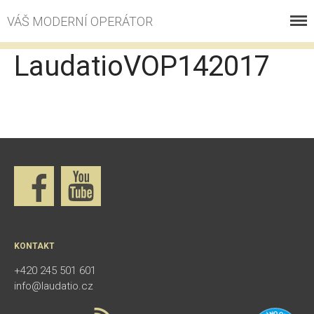
VÁŠ MODERNÍ OPERÁTOR
VOLÁNÍ
LaudatioVOP142017
INTERNET
ESHOP
PROČ S NÁMI
KONTAKT
KE STAŽENÍ
ZÁKAZNICKÉ CENTRUM
KONTAKT
+420 245 501 601
info@laudatio.cz