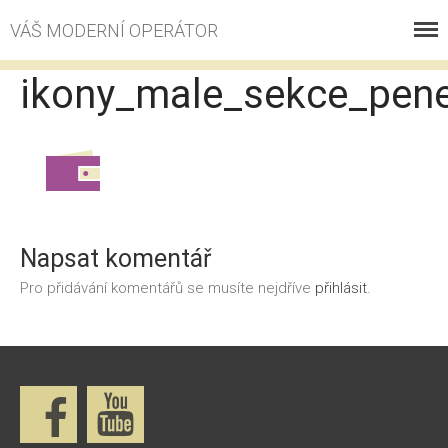
VÁŠ MODERNÍ OPERÁTOR
VOLÁNÍ
ikony_male_sekce_pen
INTERNET
ESHOP
PROČ S NÁMI
KONTAKT
Napsat komentář
KE STAŽENÍ
Pro přidávání komentářů se musíte nejdříve
přihlásit
.
ZÁKAZNICKÉ CENTRUM