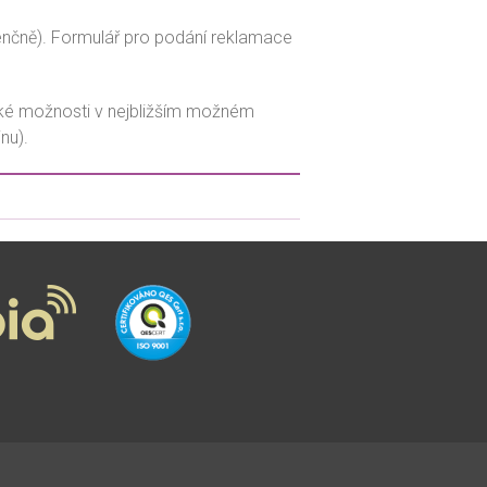
ODSTÁVKY
denčně). Formulář pro podání reklamace
PORUCHY
PŘESTUP
ké možnosti v nejbližším možném
REKLAMACE
nu).
ROAMING
SLUŽBY
VYÚČTOVÁNÍ