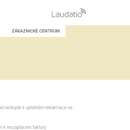
VOLÁNÍ
ZÁKAZNICKÉ CENTRUM
INTERNET
ESHOP
PROČ S NÁMI
KONTAKT
KE STAŽENÍ
ZÁKAZNICKÉ CENTRUM
ud nedojde k uplatnění reklamace ve
VŠE
 k nezaplacení faktury.
TARIFY