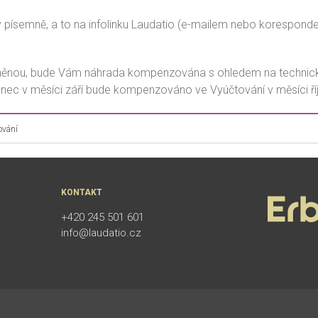
y písemně, a to na infolinku Laudatio (e-mailem nebo korespon
něnou, bude Vám náhrada kompenzována s ohledem na technic
nec v měsíci září bude kompenzováno ve Vyúčtování v měsíci říj
ování
KONTAKT
+420 245 501 601
info@laudatio.cz