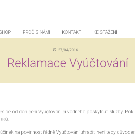
SHOP
PROČ S NÁMI
KONTAKT
KE STAŽENÍ
27/04/2016
Reklamace Vyúčtování
ěsíce od doručení Vyúčtování či vadného poskytnutí služby. Pok
niká.
inek na povinnost řádně Vyúčtování uhradit, není tedy důvodem