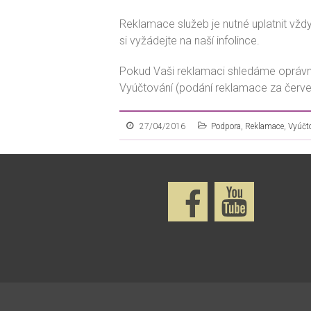
Reklamace služeb je nutné uplatnit vžd
si vyžádejte na naší infolince.
Pokud Vaši reklamaci shledáme opráv
Vyúčtování (podání reklamace za červe
27/04/2016
Podpora
,
Reklamace
,
Vyúčt